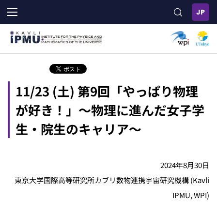
メ
イ
ン
コ
ン
テ
ン
ツ
11/23 (土) 第9回「やっぱり物理
に
移
が好き！」～物理に進んだ女子学
動
生・院生のキャリア～
2024年8月30日
東京大学国際高等研究所カブリ数物連携宇宙研究機構 (Kavli
IPMU, WPI)