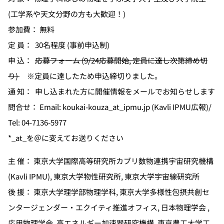
(工学系や天文分野の方も大歓迎！)
参加費： 無料
定 員： 30名程度 (事前申込制)
申 込：
応募フォーム (9/24応募開始, 定員に達し次第締め切
り)
※定員に達したため申込締切りました。
通 知： 申し込まれた方に開催情報をメールでお知らせします
問合せ： Email: koukai-kouza_at_ipmu.jp (Kavli IPMU広報)/
Tel: 04-7136-5977
*_at_を＠に変えてお送りください
主 催： 東京大学国際高等研究所カブリ数物連携宇宙研究機構
(Kavli IPMU), 東京大学物性研究所, 東京大学宇宙線研究所
後 援： 東京大学理学部物理学科, 東京大学多様性包摂共創セ
ンタージェンダー・エクイティ推進オフィス, 日本物理学会 ,
応用物理学会, 高エネルギー加速器研究機構, 東京農工大学工