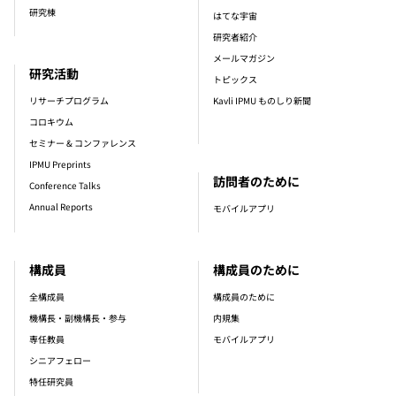
研究棟
はてな宇宙
研究者紹介
メールマガジン
研究活動
トピックス
リサーチプログラム
Kavli IPMU ものしり新聞
コロキウム
セミナー & コンファレンス
IPMU Preprints
訪問者のために
Conference Talks
Annual Reports
モバイルアプリ
構成員
構成員のために
全構成員
構成員のために
機構長・副機構長・参与
内規集
専任教員
モバイルアプリ
シニアフェロー
特任研究員