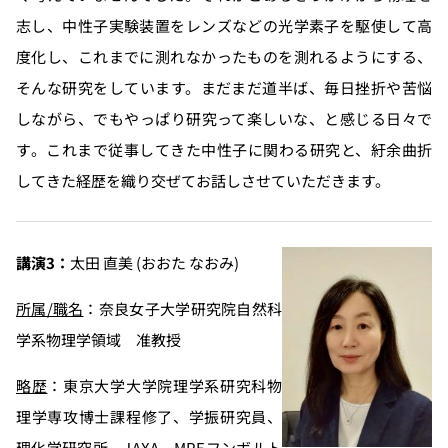
志し、中性子実験装置をレンズなどの光学素子を駆使して高
度化し、これまでに測れなかったものを測れるようにする、
そんな研究をしています。まだまだ道半ば、毎日挫折や苦悩
しながら、でもやっぱり研究って楽しいな、と感じる日々で
す。これまで従事してきた中性子に関わる研究と、紆余曲折
してきた経歴を織り交ぜてお話しさせていただきます。
講演3：
太田 直美 (おおた なおみ)
所属/職名
：奈良女子大学研究院自然科
学系物理学領域 准教授
略歴
：東京大学大学院理学系研究科物
理学専攻博士課程修了、学振研究員、
理化学研究所、JAXA、MPEフンボルト