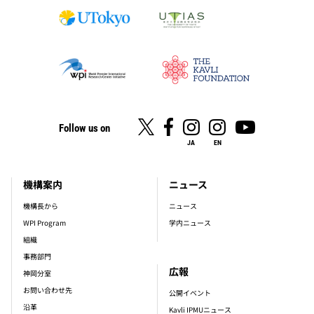
Follow us on
JA
EN
機構案内
ニュース
footer_main_menu
機構長から
ニュース
WPI Program
学内ニュース
組織
事務部門
広報
神岡分室
お問い合わせ先
公開イベント
沿革
Kavli IPMUニュース